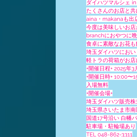
ダイハツマルシェ in
たくさんのお店と共
aina・makana
今度は美味しいお店
branchにおやつに
食卓に素敵なお花も
埼玉ダイハツにおい
軽トラの荷箱がお店
+開催日程+ 2025年
+開催日時+ 10:00〜15
入場無料
+開催会場+
埼玉ダイハツ販売株
埼玉県さいたま市南区
国道17号沿い 白幡
駐車場・駐輪場あり
TEL 048-862-3311