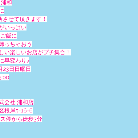
 浦和
に
も出店させて頂きます！
がいっぱい
晩ご飯に
飾っちゃおう
しい楽しいお店がプチ集合！
に早変わり♪
3月23日日曜日
:00
式会社 浦和店
根岸5-16-6
バス停から徒歩3分