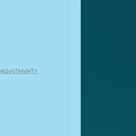
YxMjQyNTMxMTY