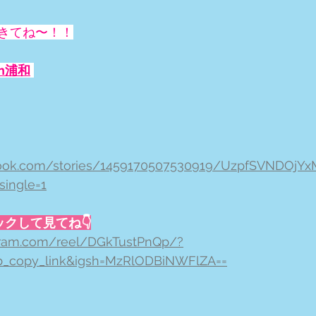
きてね〜！！
n浦和
book.com/stories/1459170507530919/UzpfSVNDOj
ingle=1
クリックして見てね👇
gram.com/reel/DGkTustPnQp/?
b_copy_link&igsh=MzRlODBiNWFlZA==