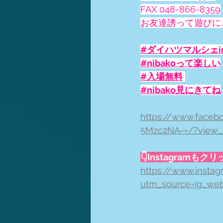
FAX 048-866-8359
お友達誘って遊びに
#ダイハツマルシェi
#nibakoって楽しい
#入場無料
#nibako見にきてね
https://www.face
5Mzc2NA==/?view_s
👇Instagramも
https://www.insta
utm_source=ig_we