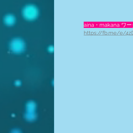
aina・makana
https://fb.me/e/4